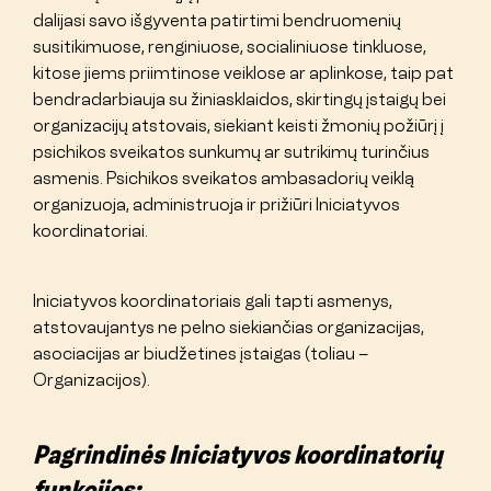
dalijasi savo išgyventa patirtimi bendruomenių
susitikimuose, renginiuose, socialiniuose tinkluose,
kitose jiems priimtinose veiklose ar aplinkose, taip pat
bendradarbiauja su žiniasklaidos, skirtingų įstaigų bei
organizacijų atstovais, siekiant keisti žmonių požiūrį į
psichikos sveikatos sunkumų ar sutrikimų turinčius
asmenis. Psichikos sveikatos ambasadorių veiklą
organizuoja, administruoja ir prižiūri Iniciatyvos
koordinatoriai.
Iniciatyvos koordinatoriais gali tapti asmenys,
atstovaujantys ne pelno siekiančias organizacijas,
asociacijas ar biudžetines įstaigas (toliau –
Organizacijos).
Pagrindinės Iniciatyvos koordinatorių
funkcijos: