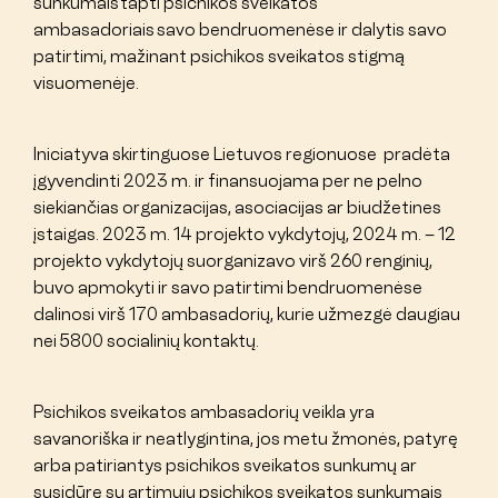
sunkumais tapti psichikos sveikatos
ambasadoriais savo bendruomenėse ir dalytis savo
patirtimi, mažinant psichikos sveikatos stigmą
visuomenėje.
Iniciatyva skirtinguose Lietuvos regionuose pradėta
įgyvendinti 2023 m. ir finansuojama per ne pelno
siekiančias organizacijas, asociacijas ar biudžetines
įstaigas. 2023 m. 14 projekto vykdytojų, 2024 m. – 12
projekto vykdytojų suorganizavo virš 260 renginių,
buvo apmokyti ir savo patirtimi bendruomenėse
dalinosi virš 170 ambasadorių, kurie užmezgė daugiau
nei 5800 socialinių kontaktų.
Psichikos sveikatos ambasadorių veikla yra
savanoriška ir neatlygintina, jos metu žmonės, patyrę
arba patiriantys psichikos sveikatos sunkumų ar
susidūrę su artimųjų psichikos sveikatos sunkumais