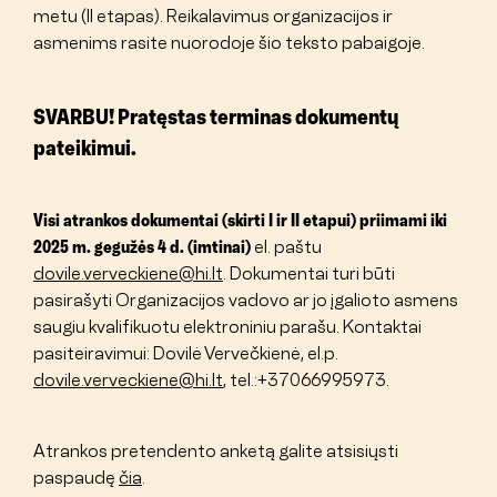
metu (II etapas). Reikalavimus organizacijos ir
asmenims rasite nuorodoje šio teksto pabaigoje.
SVARBU! Pratęstas terminas dokumentų
pateikimui.
Visi atrankos dokumentai (skirti I ir II etapui) priimami iki
2025 m. gegužės 4 d. (imtinai)
el. paštu
dovile.verveckiene@hi.lt
. Dokumentai turi būti
pasirašyti Organizacijos vadovo ar jo įgalioto asmens
saugiu kvalifikuotu elektroniniu parašu. Kontaktai
pasiteiravimui: Dovilė Vervečkienė, el.p.
dovile.verveckiene@hi.lt
, tel.:+37066995973.
Atrankos pretendento anketą galite atsisiųsti
paspaudę
čia
.