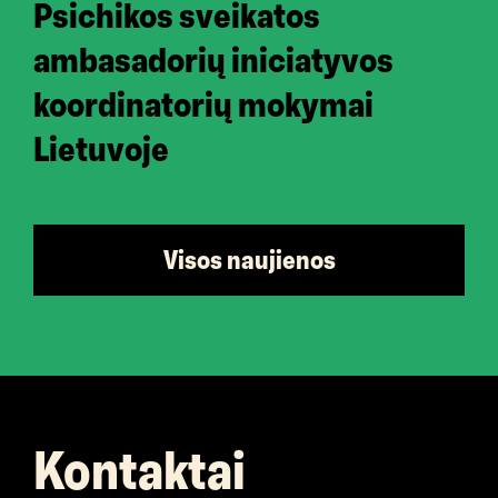
Psichikos sveikatos
ambasadorių iniciatyvos
koordinatorių mokymai
Lietuvoje
Visos naujienos
Kontaktai