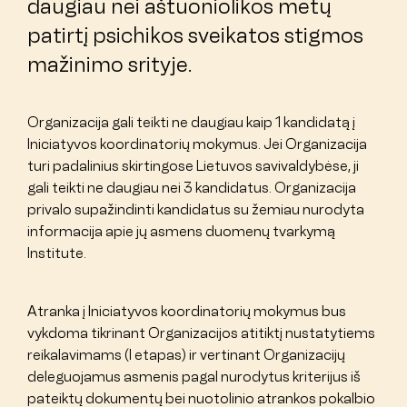
daugiau nei aštuoniolikos metų
patirtį psichikos sveikatos stigmos
mažinimo srityje.
Organizacija gali teikti ne daugiau kaip 1 kandidatą į
Iniciatyvos koordinatorių mokymus. Jei Organizacija
turi padalinius skirtingose Lietuvos savivaldybėse, ji
gali teikti ne daugiau nei 3 kandidatus. Organizacija
privalo supažindinti kandidatus su žemiau nurodyta
informacija apie jų asmens duomenų tvarkymą
Institute.
Atranka į Iniciatyvos koordinatorių mokymus bus
vykdoma tikrinant Organizacijos atitiktį nustatytiems
reikalavimams (I etapas) ir vertinant Organizacijų
deleguojamus asmenis pagal nurodytus kriterijus iš
pateiktų dokumentų bei nuotolinio atrankos pokalbio